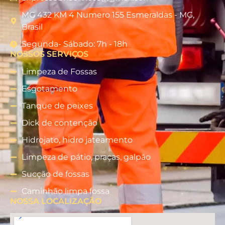
MG 432 KM 4 Numero 155 Esmeraldas - MG,
Brasil
Segunda- Sábado: 7h - 18h
NOSSOS SERVIÇOS
Limpeza de Fossas
Esgotamento
Tanque de peixes
Dick de contenção
Hidrojato, hidro jateamento
Limpeza de pátio, praças, galpão
Sucção de fossas
Caminhão limpa fossa
NOSSA LOCALIZAÇÃO